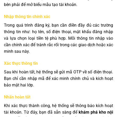
bên phải để mở biểu mẫu tạo tài khoản.
Nhập thông tin chính xác
Trong quá trình đăng ký, bạn cần điền đầy đủ các trường
thông tin như: họ tên, số điện thoại, mật khẩu đăng nhập
và lựa chọn loại tiền tệ phù hợp. Mỗi thông tin nhập vào
cần chính xác để tránh rắc rối trong các giao dịch hoặc xác
minh sau này.
Xác thực thông tin
Sau khi hoàn tất, hệ thống sẽ gửi mã OTP về số điện thoại.
Bạn chỉ cần nhập mã để xác minh chính chủ và kích hoạt
bảo mật hai lớp.
Nhấn hoàn tất
Khi xác thực thành công, hệ thống sẽ thông báo kích hoạt
tài khoản. Từ đây, bạn đã sẵn sàng để
khám phá kho nội