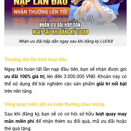
Nhận ưu đãi hấp dẫn ngay sau khi đăng ký LUCK8
Thưởng cho lần kích hoạt đầu
Ngay khi hoàn tất lần nạp đầu tiên, bạn sẽ nhận được gói
ưu đãi 100% giá trị
, lên đến 3.000.000 VNĐ. Khoản này có
thể sử dụng để trải nghiệm các sản phẩm
giải trí nổi bật
trên nền tảng.
Vòng quay miễn phí và code thưởng chào mừng
Sau khi đăng ký, bạn sẽ có cơ hội sở hữu
lượt quay may
mắn miễn phí
để nhận thêm xu đổi quà, mã ưu đãi hoặc
thẻ quà tặng.