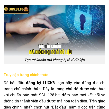
Tạo tài khoản mà không bị rò rỉ dữ liệu
Truy cập trang chính thức
Để bắt đầu
đăng ký LUCK8
, bạn hãy vào đúng địa chỉ
trang chủ chính thức. Đây là trang chủ đã được xác thực
với chuẩn bảo mật SSL 128-bit, đảm bảo mọi kết nối và
thông tin thành viên đều được mã hóa toàn diện. Trên giao
diện chính, nhấn chọn nút “Bắt đầu” nằm ở góc trên cùng