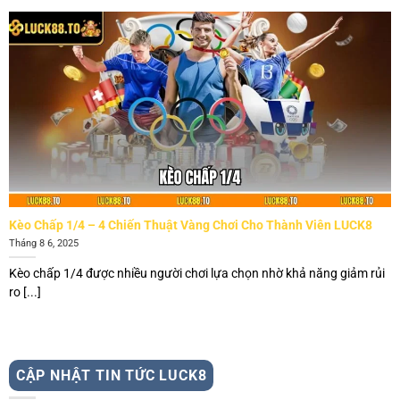
Kèo Chấp 1/4 – 4 Chiến Thuật Vàng Chơi Cho Thành Viên LUCK8
Tháng 8 6, 2025
Kèo chấp 1/4 được nhiều người chơi lựa chọn nhờ khả năng giảm rủi
ro [...]
CẬP NHẬT TIN TỨC LUCK8