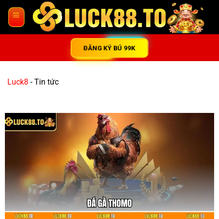
ĐĂNG KÝ BÚ 99K
Luck8
-
Tin tức