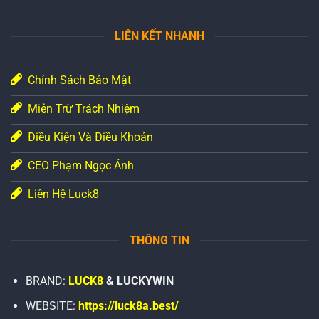
LIÊN KẾT NHANH
Chính Sách Bảo Mật
Miễn Trừ Trách Nhiệm
Điều Kiện Và Điều Khoản
CEO Phạm Ngọc Ánh
Liên Hệ Luck8
THÔNG TIN
BRAND:
LUCK8
& LUCKYWIN
WEBSITE:
https://luck8a.best/