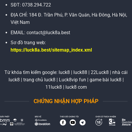
SĐT:
0738.294.722
ĐỊA CHỈ:
184 Đ. Trần Phú, P. Văn Quán, Hà Đông, Hà Nội,
Việt Nam
EMAIL:
contact@luck8a.best
Sơ đồ trang web:
https://luck8a.best/sitemap_index.xml
Từ khóa tìm kiếm google: luck8 | luck88 | 22Luck8 | nhà cái
luck8 | trang chủ luck8 | Luck8vip fun | game bài luck8 |
11luck8 | luck8 com
CHỨNG NHẬN HỢP PHÁP