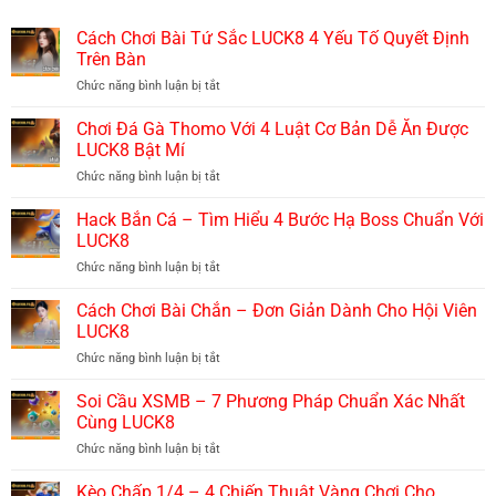
Cách Chơi Bài Tứ Sắc LUCK8 4 Yếu Tố Quyết Định
Trên Bàn
Chức năng bình luận bị tắt
ở
Cách
Chơi
Chơi Đá Gà Thomo Với 4 Luật Cơ Bản Dễ Ăn Được
Bài
LUCK8 Bật Mí
Tứ
Chức năng bình luận bị tắt
ở
Sắc
Chơi
LUCK8
Đá
Hack Bắn Cá – Tìm Hiểu 4 Bước Hạ Boss Chuẩn Với
4
Gà
Yếu
LUCK8
Thomo
Tố
Chức năng bình luận bị tắt
ở
Với
Quyết
Hack
4
Định
Bắn
Cách Chơi Bài Chắn – Đơn Giản Dành Cho Hội Viên
Luật
Trên
Cá
Cơ
LUCK8
Bàn
–
Bản
Chức năng bình luận bị tắt
ở
Tìm
Dễ
Cách
Hiểu
Ăn
Chơi
Soi Cầu XSMB – 7 Phương Pháp Chuẩn Xác Nhất
4
Được
Bài
Bước
Cùng LUCK8
LUCK8
Chắn
Hạ
Bật
Chức năng bình luận bị tắt
ở
–
Boss
Mí
Soi
Đơn
Chuẩn
Cầu
Kèo Chấp 1/4 – 4 Chiến Thuật Vàng Chơi Cho
Giản
Với