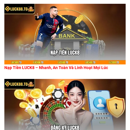
Nạp Tiền LUCK8 – Nhanh, An Toàn Và Linh Hoạt Mọi Lúc