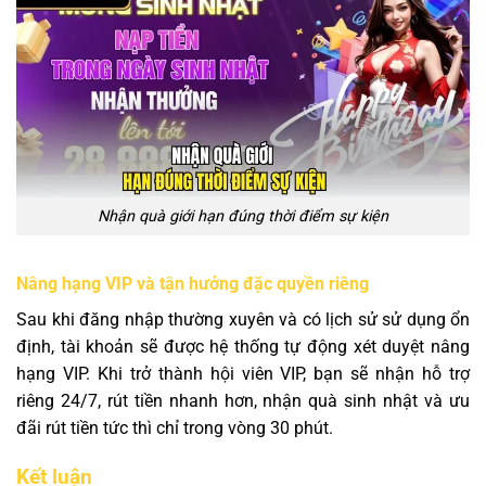
Nhận quà giới hạn đúng thời điểm sự kiện
Nâng hạng VIP và tận hưởng đặc quyền riêng
Sau khi đăng nhập thường xuyên và có lịch sử sử dụng ổn
định, tài khoản sẽ được hệ thống tự động xét duyệt nâng
hạng VIP. Khi trở thành hội viên VIP, bạn sẽ nhận hỗ trợ
riêng 24/7, rút tiền nhanh hơn, nhận quà sinh nhật và ưu
đãi rút tiền tức thì chỉ trong vòng 30 phút.
Kết luận