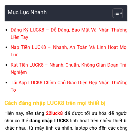
Mục Lục Nhanh
Đăng Ký LUCK8 – Dễ Dàng, Bảo Mật Và Nhận Thưởng
Liền Tay
Nạp Tiền LUCK8 – Nhanh, An Toàn Và Linh Hoạt Mọi
Lúc
Rút Tiền LUCK8 – Nhanh, Chuẩn, Không Gián Đoạn Trải
Nghiệm
Tải App LUCK8 Chính Chủ Giao Diện Đẹp Nhận Thưởng
To
Cách đăng nhập LUCK8 trên mọi thiết bị
Hiện nay, nền tảng
2
2luck8
đã được tối ưu hóa để người
chơi có thể
đăng nhập LUCK8
linh hoạt trên nhiều thiết bị
khác nhau, từ máy tính cá nhân, laptop cho đến các dòng