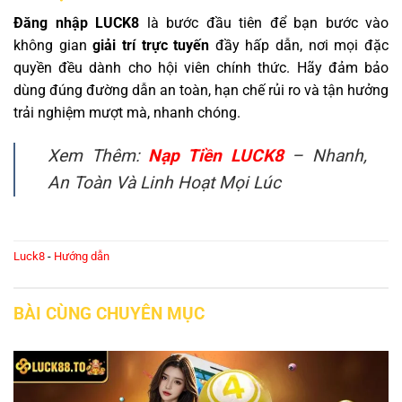
Đăng nhập LUCK8
là bước đầu tiên để bạn bước vào
không gian
giải trí trực tuyến
đầy hấp dẫn, nơi mọi đặc
quyền đều dành cho hội viên chính thức. Hãy đảm bảo
dùng đúng đường dẫn an toàn, hạn chế rủi ro và tận hưởng
trải nghiệm mượt mà, nhanh chóng.
Xem Thêm:
Nạp Tiền LUCK8
– Nhanh,
An Toàn Và Linh Hoạt Mọi Lúc
Luck8
-
Hướng dẫn
BÀI CÙNG CHUYÊN MỤC