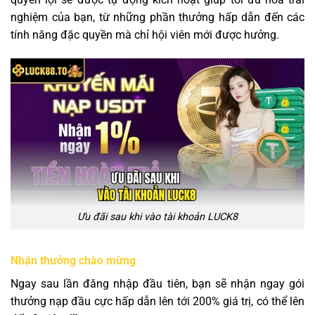
nghiệm của bạn, từ những phần thưởng hấp dẫn đến các
tính năng đặc quyền mà chỉ hội viên mới được hưởng.
Ưu đãi sau khi vào tài khoản LUCK8
Nhận thưởng chào mừng
Ngay sau lần đăng nhập đầu tiên, bạn sẽ nhận ngay gói
thưởng nạp đầu cực hấp dẫn lên tới 200% giá trị, có thể lên