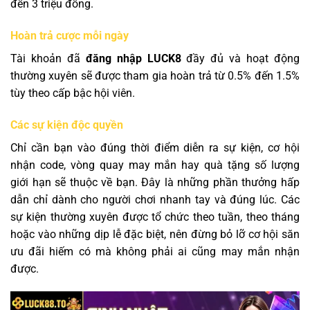
đến 3 triệu đồng.
Hoàn trả cược mỗi ngày
Tài khoản đã
đăng nhập LUCK8
đầy đủ và hoạt động
thường xuyên sẽ được tham gia hoàn trả từ 0.5% đến 1.5%
tùy theo cấp bậc hội viên.
Các sự kiện độc quyền
Chỉ cần bạn vào đúng thời điểm diễn ra sự kiện, cơ hội
nhận code, vòng quay may mắn hay quà tặng số lượng
giới hạn sẽ thuộc về bạn. Đây là những phần thưởng hấp
dẫn chỉ dành cho người chơi nhanh tay và đúng lúc. Các
sự kiện thường xuyên được tổ chức theo tuần, theo tháng
hoặc vào những dịp lễ đặc biệt, nên đừng bỏ lỡ cơ hội săn
ưu đãi hiếm có mà không phải ai cũng may mắn nhận
được.