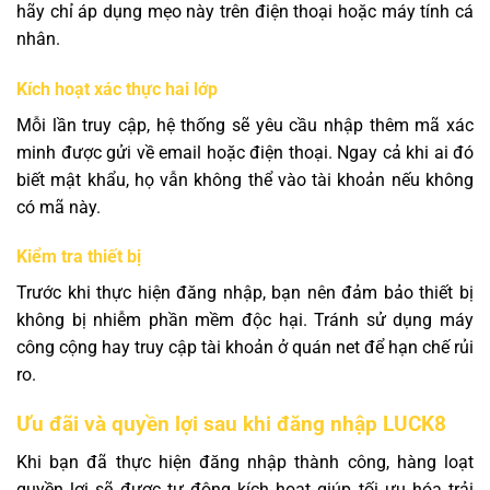
hãy chỉ áp dụng mẹo này trên điện thoại hoặc máy tính cá
nhân.
Kích hoạt xác thực hai lớp
Mỗi lần truy cập, hệ thống sẽ yêu cầu nhập thêm mã xác
minh được gửi về email hoặc điện thoại. Ngay cả khi ai đó
biết mật khẩu, họ vẫn không thể vào tài khoản nếu không
có mã này.
Kiểm tra thiết bị
Trước khi thực hiện đăng nhập, bạn nên đảm bảo thiết bị
không bị nhiễm phần mềm độc hại. Tránh sử dụng máy
công cộng hay truy cập tài khoản ở quán net để hạn chế rủi
ro.
Ưu đãi và quyền lợi sau khi đăng nhập LUCK8
Khi bạn đã thực hiện đăng nhập thành công, hàng loạt
quyền lợi sẽ được tự động kích hoạt giúp tối ưu hóa trải