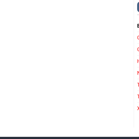
đầu hành trình săn xu. Tất cả thao tác đều nhanh, gọn và dễ h