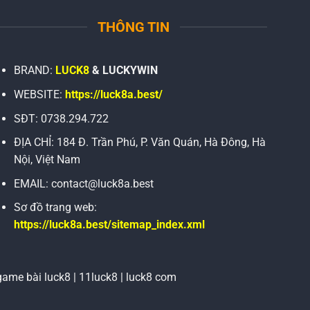
THÔNG TIN
BRAND:
LUCK8
& LUCKYWIN
a nhà cái và nhấn nút “Đăng ký”. Sau đó, điền các
WEBSITE:
https://luck8a.best/
 sẽ gửi mã xác thực giúp kích hoạt tài khoản nhanh
SĐT:
0738.294.722
ĐỊA CHỈ:
184 Đ. Trần Phú, P. Văn Quán, Hà Đông, Hà
Nội, Việt Nam
EMAIL:
contact@luck8a.best
me. Trong giao diện chính của trang chủ, hãy vào mục
 như ngay lập tức, số xu sẽ hiển thị trong ví game
Sơ đồ trang web:
https://luck8a.best/sitemap_index.xml
 game bài luck8 | 11luck8 | luck8 com
c phòng chơi được phân chia rõ ràng theo mức cược và
 đó nhấn “Vào” để bắt đầu trận đấu. Mỗi phòng đều