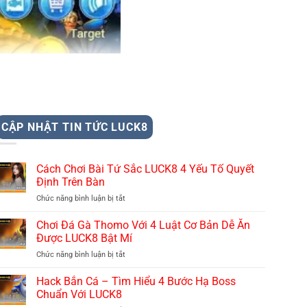
CẬP NHẬT TIN TỨC LUCK8
Cách Chơi Bài Tứ Sắc LUCK8 4 Yếu Tố Quyết
Định Trên Bàn
Chức năng bình luận bị tắt
ở
Cách
Chơi
Chơi Đá Gà Thomo Với 4 Luật Cơ Bản Dễ Ăn
Bài
Được LUCK8 Bật Mí
Tứ
Chức năng bình luận bị tắt
ở
Sắc
Chơi
LUCK8
Đá
Hack Bắn Cá – Tìm Hiểu 4 Bước Hạ Boss
4
Gà
Yếu
Chuẩn Với LUCK8
Thomo
Tố