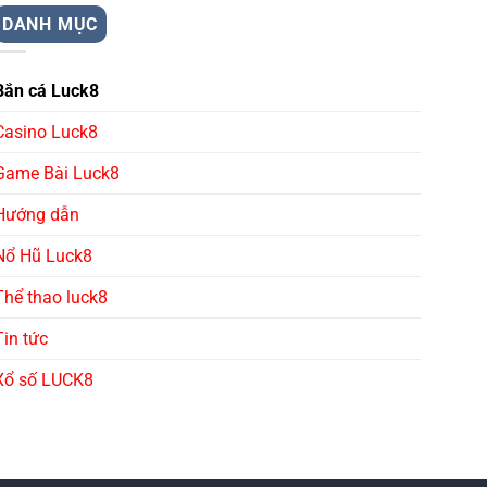
Chơi
Cho
Viên
Poker
DANH MỤC
Tỉ
iểu.
LUCK8
Từ
Lệ
Cơ
Trúng
Bản
Cao
Bắn cá Luck8
Đến
Hơn
Nâng
Casino Luck8
Cao
Toàn
Diện
Game Bài Luck8
Hướng dẫn
Nổ Hũ Luck8
Thể thao luck8
Tin tức
Xổ số LUCK8