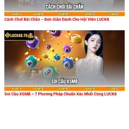
Cách Chơi Bài Chắn – Đơn Giản Dành Cho Hội Viên LUCK8
Soi Cầu XSMB – 7 Phương Pháp Chuẩn Xác Nhất Cùng LUCK8