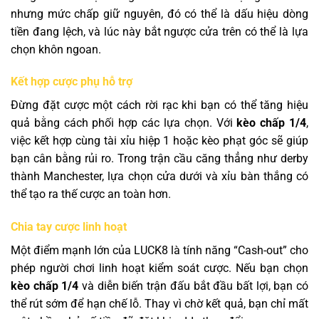
nhưng mức chấp giữ nguyên, đó có thể là dấu hiệu dòng
tiền đang lệch, và lúc này bắt ngược cửa trên có thể là lựa
chọn khôn ngoan.
Kết hợp cược phụ hỗ trợ
Đừng đặt cược một cách rời rạc khi bạn có thể tăng hiệu
quả bằng cách phối hợp các lựa chọn. Với
kèo chấp 1/4
,
việc kết hợp cùng tài xỉu hiệp 1 hoặc kèo phạt góc sẽ giúp
bạn cân bằng rủi ro. Trong trận cầu căng thẳng như derby
thành Manchester, lựa chọn cửa dưới và xỉu bàn thắng có
thể tạo ra thế cược an toàn hơn.
Chia tay cược linh hoạt
Một điểm mạnh lớn của LUCK8 là tính năng “Cash-out” cho
phép người chơi linh hoạt kiểm soát cược. Nếu bạn chọn
kèo chấp 1/4
và diễn biến trận đấu bắt đầu bất lợi, bạn có
thể rút sớm để hạn chế lỗ. Thay vì chờ kết quả, bạn chỉ mất