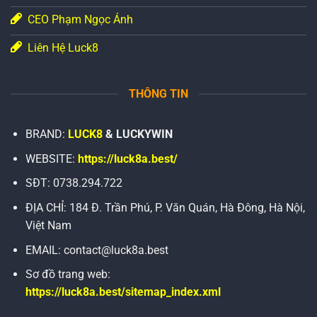
CEO Phạm Ngọc Ánh
Liên Hệ Luck8
THÔNG TIN
BRAND:
LUCK8
& LUCKYWIN
WEBSITE:
https://luck8a.best/
SĐT:
0738.294.722
ĐỊA CHỈ:
184 Đ. Trần Phú, P. Văn Quán, Hà Đông, Hà Nội,
Việt Nam
EMAIL:
contact@luck8a.best
Sơ đồ trang web:
https://luck8a.best/sitemap_index.xml