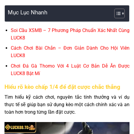
Mục Lục Nhanh
Soi Cầu XSMB – 7 Phương Pháp Chuẩn Xác Nhất Cùng
LUCK8
Cách Chơi Bài Chắn – Đơn Giản Dành Cho Hội Viên
LUCK8
Chơi Đá Gà Thomo Với 4 Luật Cơ Bản Dễ Ăn Được
LUCK8 Bật Mí
Hiểu rõ kèo chấp 1/4 để đặt cược chắc thắng
Tìm hiểu kỹ cách chơi, nguyên tắc tính thưởng và ví dụ
thực tế sẽ giúp bạn sử dụng kèo một cách chính xác và an
toàn hơn trong từng lần đặt cược.