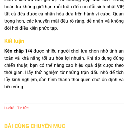
hoàn trả không giới hạn mỗi tuần đến ưu đãi sinh nhật VIP,
tất cả đều được cá nhân hóa dựa trên hành vi cược. Quan
trọng hơn, các khuyến mãi đều rõ ràng, dễ nhận và không
đòi hỏi điều kiện phức tạp.
Kết luận
Kèo chấp 1/4
được nhiều người chơi lựa chọn nhờ tính an
toàn và khả năng tối ưu hóa lợi nhuận. Khi áp dụng đúng
chiến thuật, bạn có thể nâng cao hiệu quả đặt cược theo
thời gian. Hãy thử nghiệm từ những trận đấu nhỏ để tích
lũy kinh nghiệm, dần hình thành thói quen chơi ổn định và
bền vững.
Luck8
-
Tin tức
BÀI CÙNG CHUYÊN MỤC