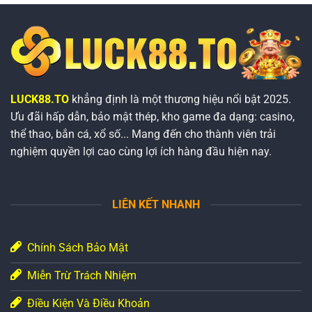
LUCK88.TO
khẳng định là một thương hiệu nổi bật 2025.
Ưu đãi hấp dẫn, bảo mật thép, kho game đa dạng: casino,
thể thao, bắn cá, xổ số... Mang đến cho thành viên trải
nghiệm quyền lợi cao cùng lợi ích hàng đầu hiện nay.
LIÊN KẾT NHANH
Chính Sách Bảo Mật
Miễn Trừ Trách Nhiệm
Điều Kiện Và Điều Khoản