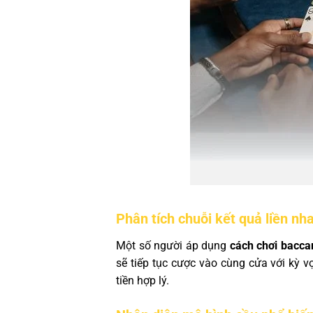
Phân tích chuỗi kết quả liền nh
Một số người áp dụng
cách chơi bacca
sẽ tiếp tục cược vào cùng cửa với kỳ v
tiền hợp lý.