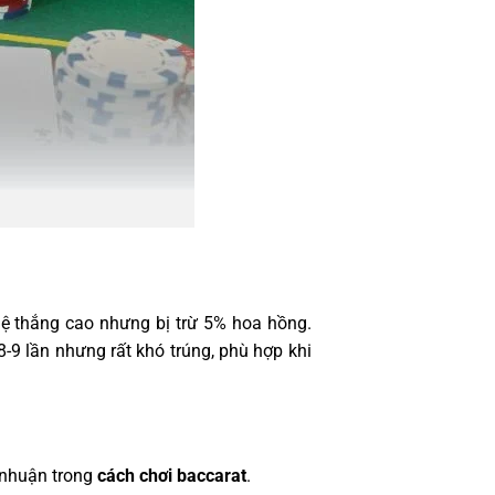
lệ thắng cao nhưng bị trừ 5% hoa hồng.
-9 lần nhưng rất khó trúng, phù hợp khi
i nhuận trong
cách chơi baccarat
.