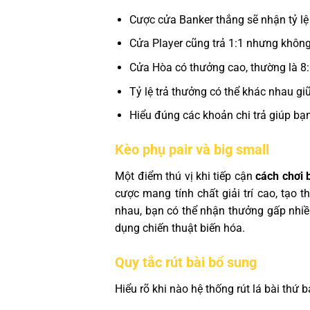
Cược cửa Banker thắng sẽ nhận tỷ lệ
Cửa Player cũng trả 1:1 nhưng không 
Cửa Hòa có thưởng cao, thường là 8:1
Tỷ lệ trả thưởng có thể khác nhau giữ
Hiểu đúng các khoản chi trả giúp bạ
Kèo phụ pair và big small
Một điểm thú vị khi tiếp cận
cách chơi 
cược mang tính chất giải trí cao, tạo
nhau, bạn có thể nhận thưởng gấp nhiề
dụng chiến thuật biến hóa.
Quy tắc rút bài bổ sung
Hiểu rõ khi nào hệ thống rút lá bài th