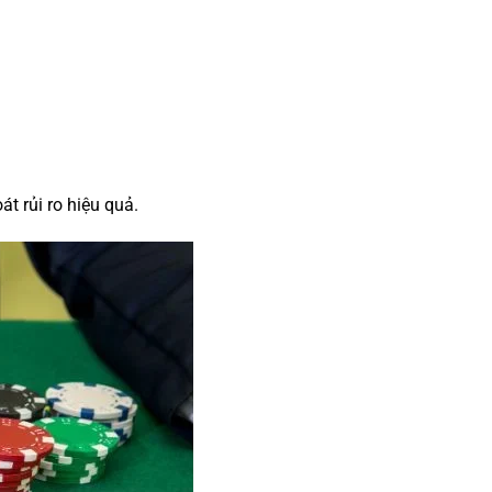
t rủi ro hiệu quả.