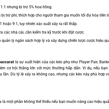
 1:1 nhưng bị trừ 5% hoa hồng.
bị trừ phí, thích hợp cho người tham gia muốn tối đa hóa tiền lờ
 hoặc 9:1, tuy nhiên xác suất xảy ra rất thấp.
a các nhà cái, cần kiểm tra kỹ trước khi đặt cược.
n quản lý ngân sách hợp lý và xây dựng chiến lược cược hiệu qu
baccarat
là sự xuất hiện của các kèo phụ như Player Pair, Banke
 thêm cơ hội thắng lớn với mức thưởng hấp dẫn. Ví dụ, nếu bạn
u lần. Dù tỷ lệ xảy ra không cao, nhưng các kèo này phù hợp v
ứ ba là một phần không thể thiếu nếu bạn muốn nâng cao hiệu qu