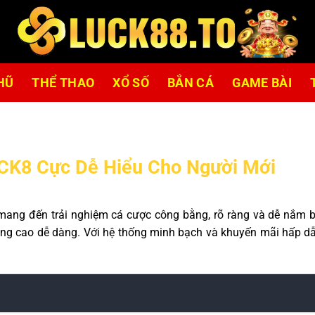
HŨ
THỂ THAO
XỔ SỐ
BẮN CÁ
GAME BÀI
UCK8 Cực Dễ Hiểu Cho Người Mới
ang đến trải nghiệm cá cược công bằng, rõ ràng và dễ nắm bắt
nâng cao dễ dàng. Với hệ thống minh bạch và khuyến mãi hấp d