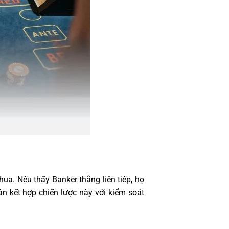
hua. Nếu thấy Banker thắng liên tiếp, họ
ần kết hợp chiến lược này với kiểm soát