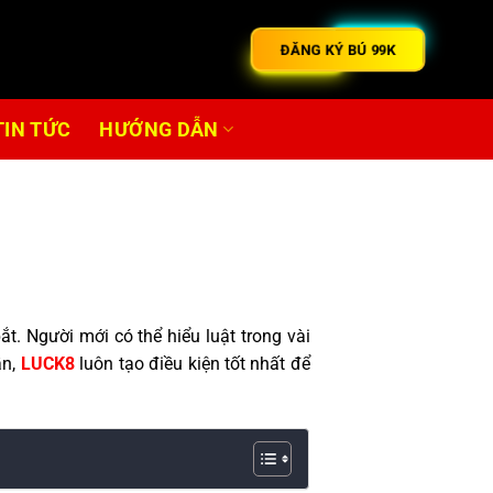
ĐĂNG KÝ BÚ 99K
TIN TỨC
HƯỚNG DẪN
. Người mới có thể hiểu luật trong vài
ẫn,
LUCK8
luôn tạo điều kiện tốt nhất để